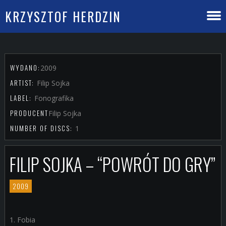
KRZYSZTOF HERDZIN
WYDANO:
2009
ARTIST:
Filip Sojka
LABEL:
Fonografika
PRODUCENT
Filip Sojka
NUMBER OF DISCS:
1
FILIP SOJKA – “POWRÓT DO GRY”
2009
1. Fobia