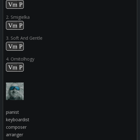
Odtwarzacz
Vm
P
plików
2. Smigielka
dźwiękowych
Odtwarzacz
Vm
P
plików
3. Soft And Gentle
dźwiękowych
Odtwarzacz
Vm
P
plików
4. Ornitolhogy
dźwiękowych
Odtwarzacz
Vm
P
plików
dźwiękowych
pianist
keyboardist
composer
arranger